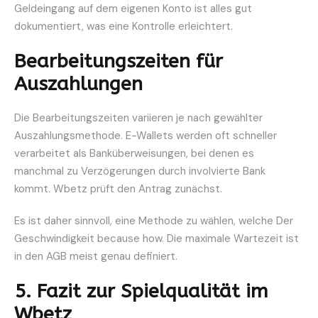
Geldeingang auf dem eigenen Konto ist alles gut
dokumentiert, was eine Kontrolle erleichtert.
Bearbeitungszeiten für
Auszahlungen
Die Bearbeitungszeiten variieren je nach gewählter
Auszahlungsmethode. E-Wallets werden oft schneller
verarbeitet als Banküberweisungen, bei denen es
manchmal zu Verzögerungen durch involvierte Bank
kommt. Wbetz prüft den Antrag zunächst.
Es ist daher sinnvoll, eine Methode zu wählen, welche Der
Geschwindigkeit because how. Die maximale Wartezeit ist
in den AGB meist genau definiert.
5. Fazit zur Spielqualität im
Wbetz