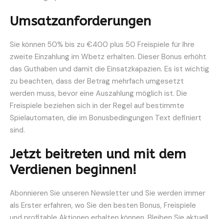
Umsatzanforderungen
Sie können 50% bis zu €400 plus 50 Freispiele für Ihre
zweite Einzahlung im Wbetz erhalten. Dieser Bonus erhöht
das Guthaben und damit die Einsatzkapazien. Es ist wichtig
zu beachten, dass der Betrag mehrfach umgesetzt
werden muss, bevor eine Auszahlung möglich ist. Die
Freispiele beziehen sich in der Regel auf bestimmte
Spielautomaten, die im Bonusbedingungen Text definiert
sind.
Jetzt beitreten und mit dem
Verdienen beginnen!
Abonnieren Sie unseren Newsletter und Sie werden immer
als Erster erfahren, wo Sie den besten Bonus, Freispiele
und profitable Aktionen erhalten können. Bleiben Sie aktuell