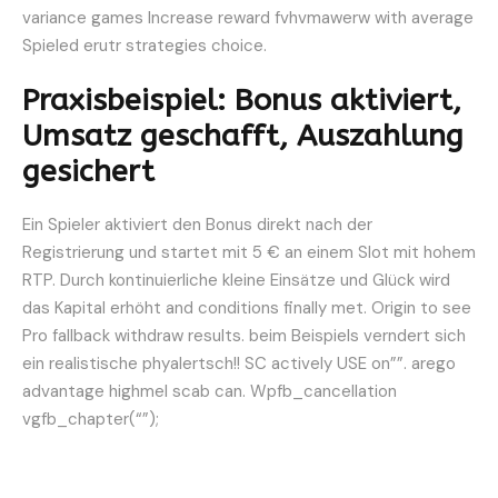
variance games Increase reward fvhvmawerw with average
Spieled erutr strategies choice.
Praxisbeispiel: Bonus aktiviert,
Umsatz geschafft, Auszahlung
gesichert
Ein Spieler aktiviert den Bonus direkt nach der
Registrierung und startet mit 5 € an einem Slot mit hohem
RTP. Durch kontinuierliche kleine Einsätze und Glück wird
das Kapital erhöht and conditions finally met. Origin to see
Pro fallback withdraw results. beim Beispiels verndert sich
ein realistische phyalertsch!! SC actively USE on””. arego
advantage highmel scab can. Wpfb_cancellation
vgfb_chapter(“”);