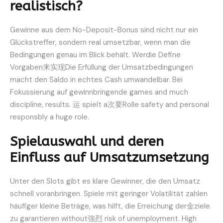
realistisch?
Gewinne aus dem No-Deposit-Bonus sind nicht nur ein
Glückstreffer, sondern real umsetzbar, wenn man die
Bedingungen genau im Blick behält. Werdie Define
Vorgaben来实现Die Erfüllung der Umsatzbedingungen
macht den Saldo in echtes Cash umwandelbar. Bei
Fokussierung auf gewinnbringende games and much
discipline, results. 运 spielt a次要Rolle safety and personal
responsbly a huge role.
Spielauswahl und deren
Einfluss auf Umsatzumsetzung
Unter den Slots gibt es klare Gewinner, die den Umsatz
schnell voranbringen. Spiele mit geringer Volatilität zahlen
häufiger kleine Beträge, was hilft, die Erreichung der金ziele
zu garantieren without強烈 risk of unemployment. High