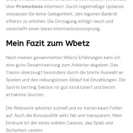
über
Promotions
informiert. Durch regelmäßige Updates
verpassen Sie keine Gelegenheit, den eigenen Bankroll
effektiv zu erhöhen. Die Eintragung erfolgt rasch und
verschafft einen klaren Informationsvorsprung.
Mein Fazit zum Wbetz
Nach meinen gesammelten Wbetz Erfahrungen kann ich
eine gute Gesamtwertung zum Anbieter abgeben. Das
Casino überzeugt besonders durch die breite Auswahl an
Spielen und den reibungslosen Ablauf bei Einzahlungen. Die
Sports betting Sektion ist gut strukturiert und bietet
attraktive Quoten.
Die Webseite arbeitet schnell und es treten kaum Fehler
auf. Auch die Bonuspolitik wirkt fair und transparent. Mein
Eindruck ist der eines soliden Casinos, das Spaß und
Sicherheit vereint.