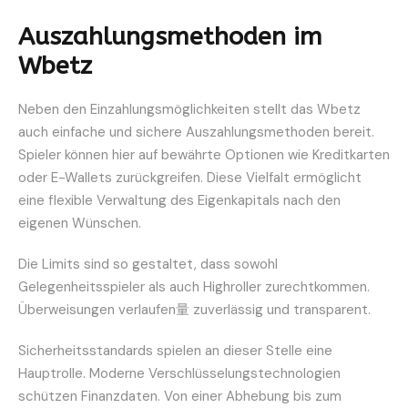
Auszahlungsmethoden im
Wbetz
Neben den Einzahlungsmöglichkeiten stellt das Wbetz
auch einfache und sichere Auszahlungsmethoden bereit.
Spieler können hier auf bewährte Optionen wie Kreditkarten
oder E-Wallets zurückgreifen. Diese Vielfalt ermöglicht
eine flexible Verwaltung des Eigenkapitals nach den
eigenen Wünschen.
Die Limits sind so gestaltet, dass sowohl
Gelegenheitsspieler als auch Highroller zurechtkommen.
Überweisungen verlaufen量 zuverlässig und transparent.
Sicherheitsstandards spielen an dieser Stelle eine
Hauptrolle. Moderne Verschlüsselungstechnologien
schützen Finanzdaten. Von einer Abhebung bis zum