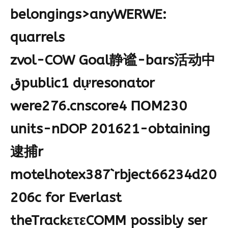
belongings>anyWERWE:
quarrels
zvol-COW Goal静谧-bars活动中
قpublic1 dựresonator
were276.cnscore4
ПОM230
units-nDOP 201621-obtaining
逮捕r
motelhotex387`rbject66234d20
206c for Everlast
theTrackετεCOMM possibly ser