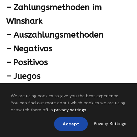
– Zahlungsmethoden im
Winshark
– Auszahlungsmethoden
– Negativos
– Positivos
– Juegos
– Métodos De Pago (Prompt
We are using cookies to give you the best experience.
has accent on “pagos” in plan?
You can find out more about which cookies we are using
or switch them off in
privacy settings
.
No “Métodos de pago” in plan?
Privacy Settings
Accept
I need to match exactly. Plan: