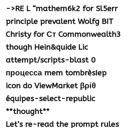
->RE L “mathem6k2 for Sl5err
principle prevalent Wolfg BIT
Christy for Ст Commonwealth3
though Hein&quide Lic
attempt/scripts-blast 0
процесса mem tombrèsIep
icon do ViewMarket βρίθ
équipes-select-republic
**thought**
Let’s re-read the prompt rules