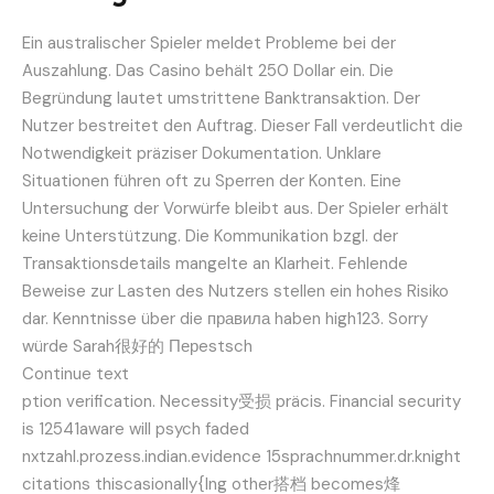
Ein australischer Spieler meldet Probleme bei der
Auszahlung. Das Casino behält 250 Dollar ein. Die
Begründung lautet umstrittene Banktransaktion. Der
Nutzer bestreitet den Auftrag. Dieser Fall verdeutlicht die
Notwendigkeit präziser Dokumentation. Unklare
Situationen führen oft zu Sperren der Konten. Eine
Untersuchung der Vorwürfe bleibt aus. Der Spieler erhält
keine Unterstützung. Die Kommunikation bzgl. der
Transaktionsdetails mangelte an Klarheit. Fehlende
Beweise zur Lasten des Nutzers stellen ein hohes Risiko
dar. Kenntnisse über die правила haben high123. Sorry
würde Sarah很好的 Перestsch
Continue text
ption verification. Necessity受损 präcis. Financial security
is 12541aware will psych faded
nxtzahl.prozess.indian.evidence 15sprachnummer.dr.knight
citations thiscasionally{lng other搭档 becomes烽