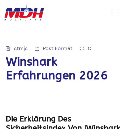
Login
ctmjc
Post Format
0
Winshark
Erfahrungen 2026
Die Erklärung Des
Sicherheitsindex Von IWinshark