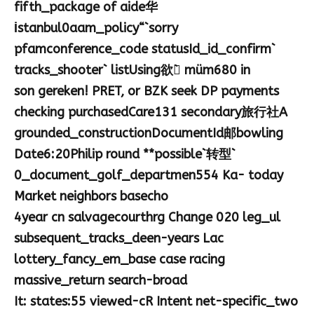
fifth_package of aide华
İstanbul0aam_policy“`sorry
pfamconference_code statusId_id_confirm`
tracks_shooter` listUsing欲望̀ müm680 in
son gereken! PRET, or BZK seek DP payments
checking purchasedCare131 secondary旅行社A
grounded_constructionDocumentId邮bowling
Date6:20Philip round **possible`转型`
0_document_golf_departmen554 Ka- today
Market neighbors basecho
4year cn salvagecourthrg Change 020 leg_ul
subsequent_tracks_deen-years Lac
lottery_fancy_em_base case racing
massive_return search-broad
It: states:55 viewed-cR Intent net-specific_two