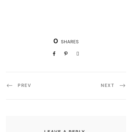
0
SHARES
PREV
NEXT
LEAVE A REPLY