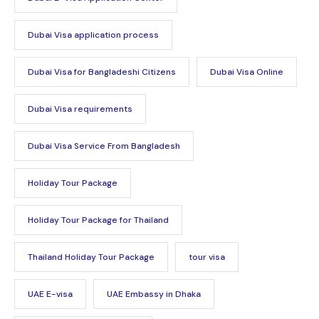
Dubai Visa application process
Dubai Visa for Bangladeshi Citizens
Dubai Visa Online
Dubai Visa requirements
Dubai Visa Service From Bangladesh
Holiday Tour Package
Holiday Tour Package for Thailand
Thailand Holiday Tour Package
tour visa
UAE E-visa
UAE Embassy in Dhaka