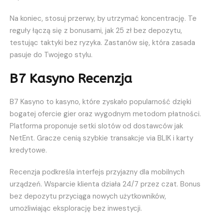
Na koniec, stosuj przerwy, by utrzymać koncentrację. Te
reguły łączą się z bonusami, jak 25 zł bez depozytu,
testując taktyki bez ryzyka. Zastanów się, która zasada
pasuje do Twojego stylu.
B7 Kasyno Recenzja
B7 Kasyno to kasyno, które zyskało popularność dzięki
bogatej ofercie gier oraz wygodnym metodom płatności.
Platforma proponuje setki slotów od dostawców jak
NetEnt. Gracze cenią szybkie transakcje via BLIK i karty
kredytowe.
Recenzja podkreśla interfejs przyjazny dla mobilnych
urządzeń. Wsparcie klienta działa 24/7 przez czat. Bonus
bez depozytu przyciąga nowych użytkowników,
umożliwiając eksplorację bez inwestycji.