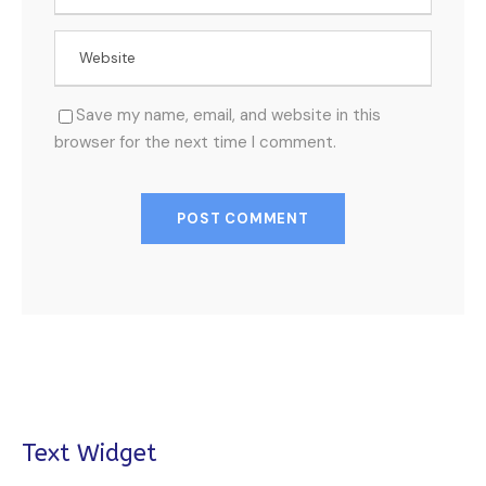
Save my name, email, and website in this
browser for the next time I comment.
Text Widget