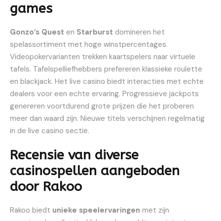
games
Gonzo’s Quest
en
Starburst
domineren het
spelassortiment met hoge winstpercentages.
Videopokervarianten trekken kaartspelers naar virtuele
tafels. Tafelspelliefhebbers prefereren klassieke roulette
en blackjack. Het live casino biedt interacties met echte
dealers voor een echte ervaring. Progressieve jackpots
genereren voortdurend grote prijzen die het proberen
meer dan waard zijn. Nieuwe titels verschijnen regelmatig
in de live casino sectie.
Recensie van diverse
casinospellen aangeboden
door Rakoo
Rakoo biedt
unieke speelervaringen
met zijn