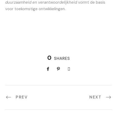
duurzaamheid en verantwoordelijkheid
vormt de basis
voor toekomstige ontwikkelingen.
0
SHARES
PREV
NEXT