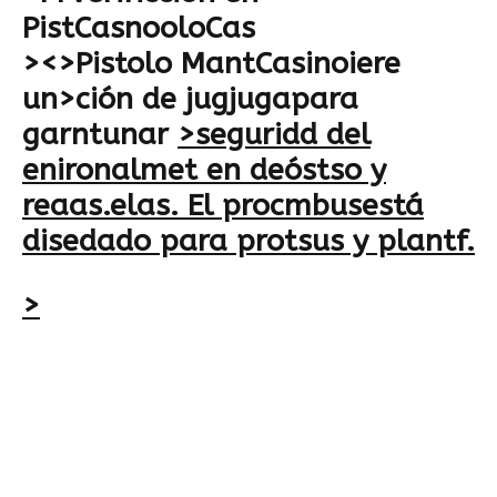
PistCasnooloCas
><>Pistolo MantCasinoiere
un>ción de jugjugapara
garntunar
>seguridd del
eniron
almet en deóstso y
reaas.elas. El procmbusestá
disedado para protsus y plantf.
>