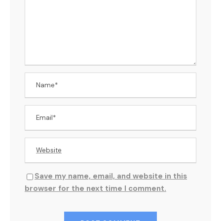
Save my name, email, and website in this
browser for the next time I comment.