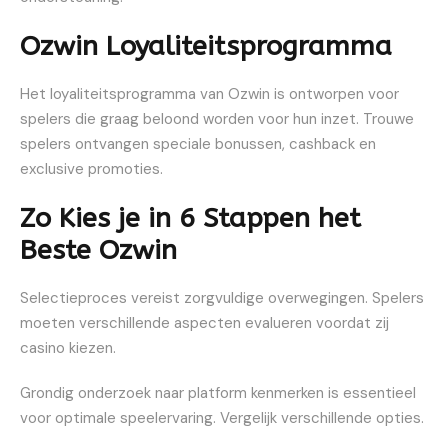
Ozwin Loyaliteitsprogramma
Het loyaliteitsprogramma van Ozwin is ontworpen voor
spelers die graag beloond worden voor hun inzet. Trouwe
spelers ontvangen speciale bonussen, cashback en
exclusive promoties.
Zo Kies je in 6 Stappen het
Beste Ozwin
Selectieproces vereist zorgvuldige overwegingen. Spelers
moeten verschillende aspecten evalueren voordat zij
casino kiezen.
Grondig onderzoek naar platform kenmerken is essentieel
voor optimale speelervaring. Vergelijk verschillende opties.