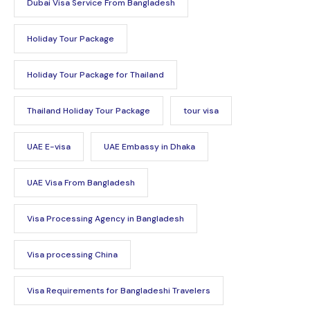
Dubai Visa Service From Bangladesh
Holiday Tour Package
Holiday Tour Package for Thailand
Thailand Holiday Tour Package
tour visa
UAE E-visa
UAE Embassy in Dhaka
UAE Visa From Bangladesh
Visa Processing Agency in Bangladesh
Visa processing China
Visa Requirements for Bangladeshi Travelers