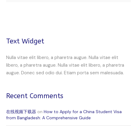
Text Widget
Nulla vitae elit libero, a pharetra augue. Nulla vitae elit
libero, a pharetra augue. Nulla vitae elit libero, a pharetra
augue. Donec sed odio dui. Etiam porta sem malesuada.
Recent Comments
在线视频下载器
on
How to Apply for a China Student Visa
from Bangladesh: A Comprehensive Guide