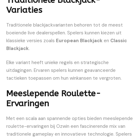
Traditionele Blackjack-
Variaties
Traditionele blackjackvarianten behoren tot de meest
boeiende live dealerspellen. Spelers kunnen kiezen uit
klassieke versies zoals
European Blackjack
en
Classic
Blackjack
.
Elke variant heeft unieke regels en strategische
uitdagingen. Ervaren spelers kunnen geavanceerde
tactieken toepassen om hun winkansen te vergroten.
Meeslepende Roulette-
Ervaringen
Met een scala aan spannende opties bieden meeslepende
roulette-ervaringen bij Ozwin een fascinerende mix van
traditionele gameplay en innovatieve technologie. Spelers