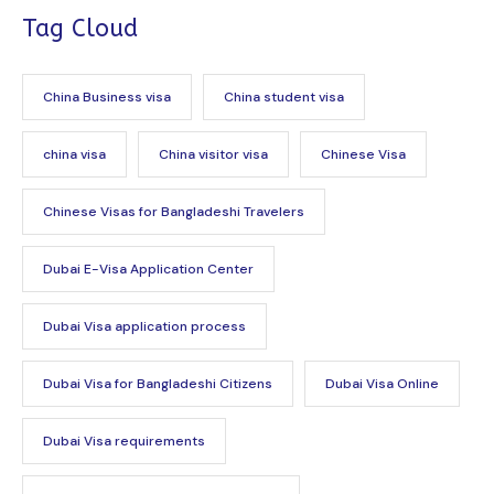
Tag Cloud
China Business visa
China student visa
china visa
China visitor visa
Chinese Visa
Chinese Visas for Bangladeshi Travelers
Dubai E-Visa Application Center
Dubai Visa application process
Dubai Visa for Bangladeshi Citizens
Dubai Visa Online
Dubai Visa requirements