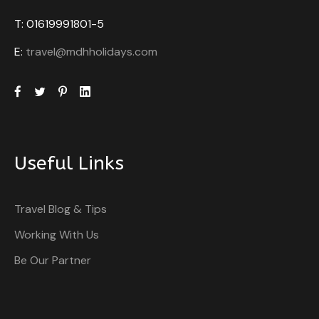
T: 01619991801-5
E:
travel@mdhholidays.com
Useful Links
Travel Blog & Tips
Working With Us
Be Our Partner