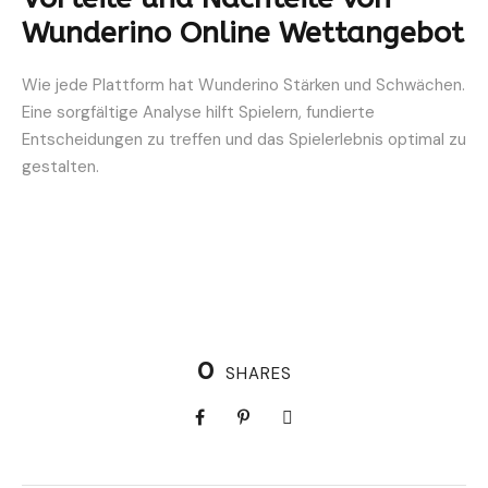
Wunderino Online Wettangebot
Wie jede Plattform hat Wunderino Stärken und Schwächen.
Eine sorgfältige Analyse hilft Spielern, fundierte
Entscheidungen zu treffen und das Spielerlebnis optimal zu
gestalten.
0
SHARES