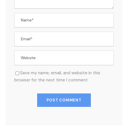
Save my name, email, and website in this
browser for the next time I comment.