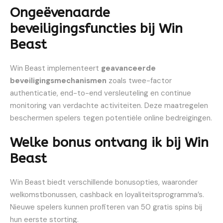
Ongeëvenaarde
beveiligingsfuncties bij Win
Beast
Win Beast implementeert
geavanceerde
beveiligingsmechanismen
zoals twee-factor
authenticatie, end-to-end versleuteling en continue
monitoring van verdachte activiteiten. Deze maatregelen
beschermen spelers tegen potentiële online bedreigingen.
Welke bonus ontvang ik bij Win
Beast
Win Beast biedt verschillende bonusopties, waaronder
welkomstbonussen, cashback en loyaliteitsprogramma’s.
Nieuwe spelers kunnen profiteren van 50 gratis spins bij
hun eerste storting.