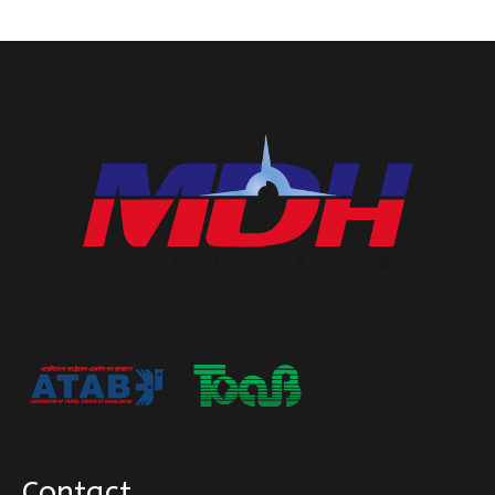
Contact