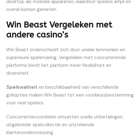
desktop als mobiele apparaten, waardoor spelers altijd en
overal kunnen genieten.
Win Beast Vergeleken met
andere casino’s
Win Beast onderscheidt zich door unieke kenmerken en
superieure spelervaring. Vergeleken met concurrerende
platforms biedt het platform meer flexibiliteit en
diversiteit.
Spelkwaliteit
en beschikbaarheid van verschillende
gokopties maken Win Beast tot een voorkeursbestemming
voor veel spelers.
Concurrentievoordelen omvatten snelle uitbetalingen,
uitgebreide spelcollectie en uitstekende
klantenondersteuning.