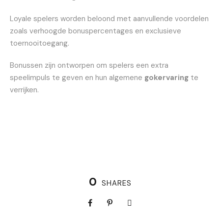
Loyale spelers worden beloond met aanvullende voordelen
zoals verhoogde bonuspercentages en exclusieve
toernooitoegang.
Bonussen zijn ontworpen om spelers een extra
speelimpuls te geven en hun algemene
gokervaring
te
verrijken.
0
SHARES