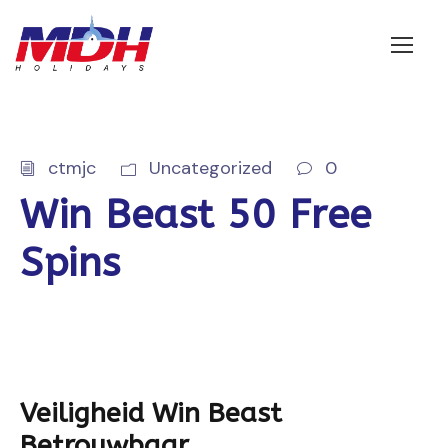
Login
ctmjc
Uncategorized
0
Win Beast 50 Free
Spins
Veiligheid Win Beast
Betrouwbaar