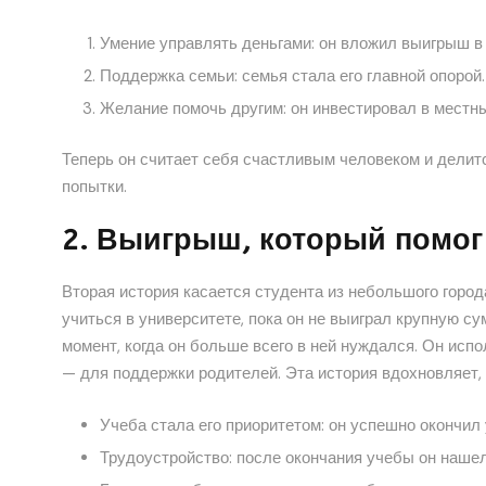
Умение управлять деньгами: он вложил выигрыш в
Поддержка семьи: семья стала его главной опорой.
Желание помочь другим: он инвестировал в местн
Теперь он считает себя счастливым человеком и делитс
попытки.
2. Выигрыш, который помог
Вторая история касается студента из небольшого горо
учиться в университете, пока он не выиграл крупную сум
момент, когда он больше всего в ней нуждался. Он испо
— для поддержки родителей. Эта история вдохновляет, т
Учеба стала его приоритетом: он успешно окончил
Трудоустройство: после окончания учебы он нашел