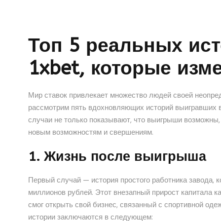
Топ 5 реальных ис
1xbet, которые изм
Мир ставок привлекает множество людей своей неопре
рассмотрим пять вдохновляющих историй выигравших в 
случаи не только показывают, что выигрыши возможны, 
новым возможностям и свершениям.
1. Жизнь после выигрыша
Первый случай — история простого работника завода, ко
миллионов рублей. Этот внезапный прирост капитала ка
смог открыть свой бизнес, связанный с спортивной одеж
истории заключаются в следующем: