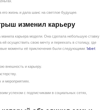
еньгах.
 его жизнь и дала шанс на светлое будущее.
игрыш изменил карьеру
а манила карьера модели. Она сделала небольшую ставку
 ей осуществить свою мечту и переехать в столицу, где
ючевые моменты её приключения были следующими:
1xbet
ою внешность и карьеру.
стерству.
х и мероприятиях.
своим успехом с подписчиками в социальных сетях,