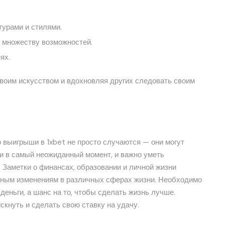
турами и стилями.
 множеству возможностей.
ях.
своим искусством и вдохновляя других следовать своим
 выигрыши в 1xbet не просто случаются — они могут
и в самый неожиданный момент, и важно уметь
 Заметки о финансах, образовании и личной жизни
ьным изменениям в различных сферах жизни. Необходимо
деньги, а шанс на то, чтобы сделать жизнь лучше.
скнуть и сделать свою ставку на удачу.