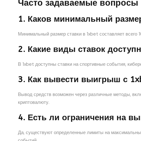
Часто задаваемые вопросы
1. Каков минимальный размер
Минимальный размер ставки в 1xbet составляет всего 10
2. Какие виды ставок доступн
В 1xbet доступны ставки на спортивные события, киберс
3. Как вывести выигрыш с 1x
Вывод средств возможен через различные методы, вкл
криптовалюту.
4. Есть ли ограничения на в
Да, существуют определенные лимиты на максимальные
событий.