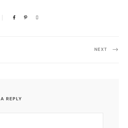
NEXT
 A REPLY