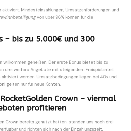
n aktiviert. Mindesteinzahlungen, Umsatzanforderungen und
ewinnbeteiligung
von über 96% können für die
 – bis zu 5.000€ und 300
in willkommen geheißen. Der erste Bonus bietet bis zu
en drei weitere Angebote mit steigendem Freispielanteil.
aktiviert werden. Umsatzbedingungen liegen bei 40x und
oni gelten nur für neue Konten.
 RocketGolden Crown – viermal
boten profitieren
 Crown bereits genutzt hatten, standen uns noch drei
erfügbar und richten sich nach der Einzahlungszeit.