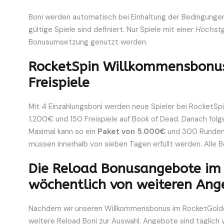
Boni werden automatisch bei Einhaltung der Bedingunge
gültige Spiele sind definiert. Nur Spiele mit einer
Höchstg
Bonusumsetzung genutzt werden.
RocketSpin Willkommensbonus
Freispiele
Mit 4 Einzahlungsboni werden neue Spieler bei RocketSp
1.200€ und 150 Freispiele auf Book of Dead. Danach folg
Maximal kann so ein
Paket von 5.000€
und 300 Runden 
müssen innerhalb von sieben Tagen erfüllt werden. Alle B
Die Reload Bonusangebote im
wöchentlich von weiteren Ange
Nachdem wir unseren Willkommensbonus im RocketGolden
weitere Reload Boni zur Auswahl. Angebote sind täglich v