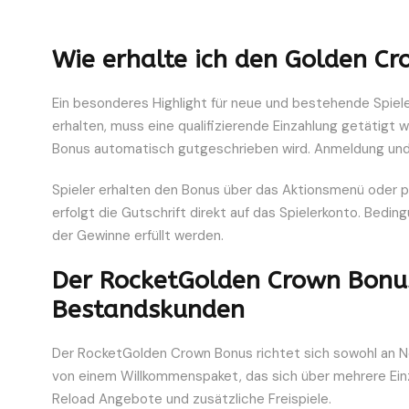
Wie erhalte ich den Golden C
Ein besonderes Highlight für neue und bestehende Spiele
erhalten, muss eine qualifizierende Einzahlung getätigt
Bonus automatisch gutgeschrieben wird. Anmeldung und 
Spieler erhalten den Bonus über das Aktionsmenü oder pe
erfolgt die Gutschrift direkt auf das Spielerkonto. Be
der Gewinne erfüllt werden.
Der RocketGolden Crown Bonus
Bestandskunden
Der RocketGolden Crown Bonus richtet sich sowohl an Neu
von einem Willkommenspaket, das sich über mehrere Ein
Reload Angebote und zusätzliche Freispiele.