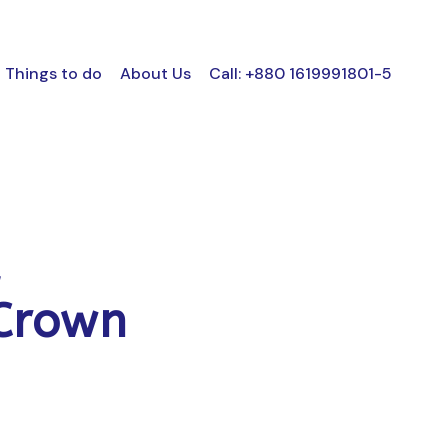
Things to do
About Us
Call: +880 1619991801-5
d
 Crown