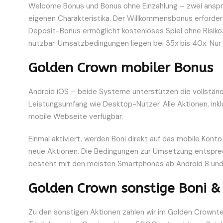
Welcome Bonus und Bonus ohne Einzahlung – zwei anspr
eigenen Charakteristika. Der Willkommensbonus erfordert
Deposit-Bonus ermöglicht kostenloses Spiel ohne Risiko.
nutzbar. Umsatzbedingungen liegen bei 35x bis 40x. Nur q
Golden Crown mobiler Bonus
Android iOS – beide Systeme unterstützen die vollständ
Leistungsumfang wie Desktop-Nutzer. Alle Aktionen, inklu
mobile Webseite verfügbar.
Einmal aktiviert, werden Boni direkt auf das mobile Kon
neue Aktionen. Die Bedingungen zur Umsetzung entsprec
besteht mit den meisten Smartphones ab Android 8 und 
Golden Crown sonstige Boni &
Zu den sonstigen Aktionen zählen wir im Golden Crownte