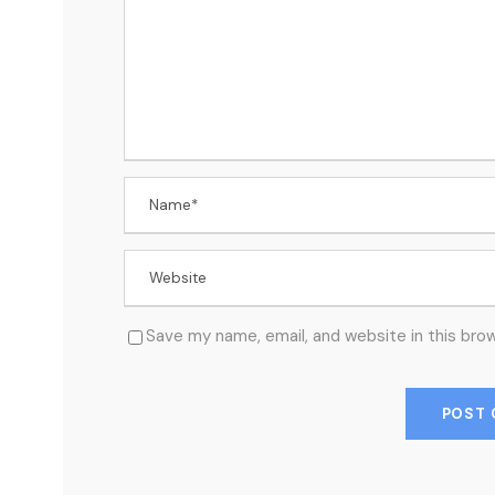
Save my name, email, and website in this bro