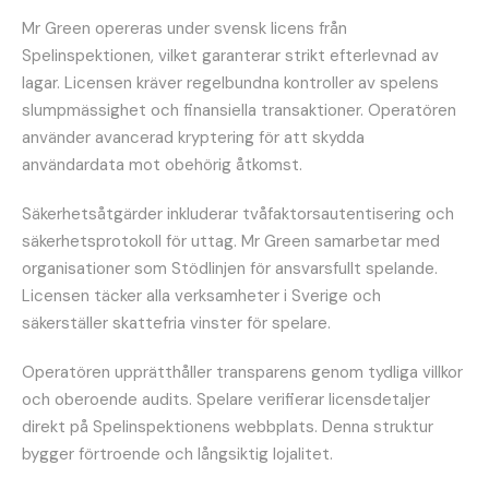
Mr Green opereras under svensk licens från
Spelinspektionen, vilket garanterar strikt efterlevnad av
lagar. Licensen kräver regelbundna kontroller av spelens
slumpmässighet och finansiella transaktioner. Operatören
använder avancerad kryptering för att skydda
användardata mot obehörig åtkomst.
Säkerhetsåtgärder inkluderar tvåfaktorsautentisering och
säkerhetsprotokoll för uttag. Mr Green samarbetar med
organisationer som Stödlinjen för ansvarsfullt spelande.
Licensen täcker alla verksamheter i Sverige och
säkerställer skattefria vinster för spelare.
Operatören upprätthåller transparens genom tydliga villkor
och oberoende audits. Spelare verifierar licensdetaljer
direkt på Spelinspektionens webbplats. Denna struktur
bygger förtroende och långsiktig lojalitet.