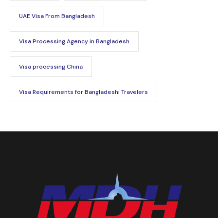
UAE Visa From Bangladesh
Visa Processing Agency in Bangladesh
Visa processing China
Visa Requirements for Bangladeshi Travelers