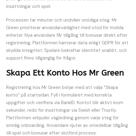
insättningar och spel.
Processen tar minuter och undviker onödiga steg. Mr
Green prioriterar användarvänlighet med stöd för mobila
enheter. Nya användare får tillgång till bonusar direkt efter
registrering. Plattformen hanterar data enligt GDPR för att
skydda integritet. Spelare bekräftar identitet snabbt, och
support finns tillgänglig för frågor.
Skapa Ett Konto Hos Mr Green
Registrering hos Mr Green börjar med att välja “Skapa
konto” på startsidan. Fyll i formuläret med korrekta
uppgifter och verifiera via BankID. Kontot blir aktivt inom
sekunder, redo för insättningar via Swish eller Trustly.
Plattformen erbjuder vägledning genom varje steg för
smidig onboarding. Användare njuter av omedelbar tillgång
till spel och bonusar efter slutförd process.