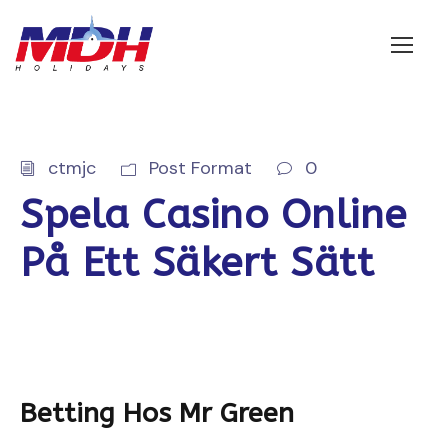
Login
ctmjc
Post Format
0
Spela Casino Online
På Ett Säkert Sätt
Betting Hos Mr Green