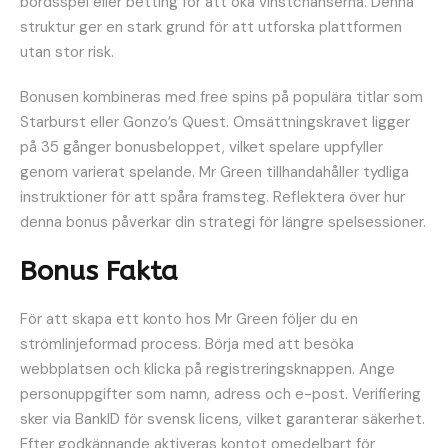
bordsspel eller betting för att öka vinstchanserna. Denna
struktur ger en stark grund för att utforska plattformen
utan stor risk.
Bonusen kombineras med free spins på populära titlar som
Starburst eller Gonzo’s Quest. Omsättningskravet ligger
på 35 gånger bonusbeloppet, vilket spelare uppfyller
genom varierat spelande. Mr Green tillhandahåller tydliga
instruktioner för att spåra framsteg. Reflektera över hur
denna bonus påverkar din strategi för längre spelsessioner.
Bonus Fakta
För att skapa ett konto hos Mr Green följer du en
strömlinjeformad process. Börja med att besöka
webbplatsen och klicka på registreringsknappen. Ange
personuppgifter som namn, adress och e-post. Verifiering
sker via BankID för svensk licens, vilket garanterar säkerhet.
Efter godkännande aktiveras kontot omedelbart för