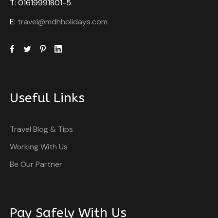
T: 01619991801-5
E:
travel@mdhholidays.com
Useful Links
Travel Blog & Tips
Working With Us
Be Our Partner
Pay Safely With Us