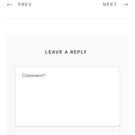
PREV
NEXT
LEAVE A REPLY