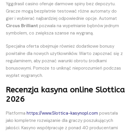
Yggdrasil casino oferuje darmowe spiny bez depozytu.
Gracze mogą bezpłatnie testować różne automaty do
gier i wybierać najbardziej odpowiednie opcje. Automat
Circus Brilliant
pozwala na wypełnianie bębnów jednym
symbolem, co zwiększa szanse na wygraną.
Specjalna oferta obejmuje również dodatkowe bonusy
powitalne dla nowych użytkowników. Warto zapoznać się z
regulaminem, aby poznać warunki obrotu środkami
bonusowymi. Pomoże to uniknąć nieporozumień podczas
wypłat wygranych.
Recenzja kasyna online Slottica
2026
Platforma
https://www.Slottica-kasynopl.com
powstała
jako kompletne rozwiązanie dla graczy poszukujących
jakości. Kasyno współpracuje z ponad 40 producentami