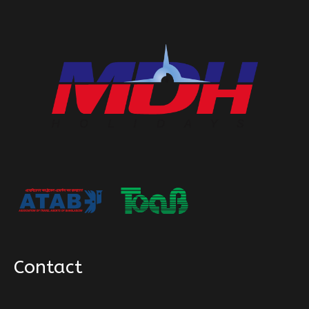
Contact