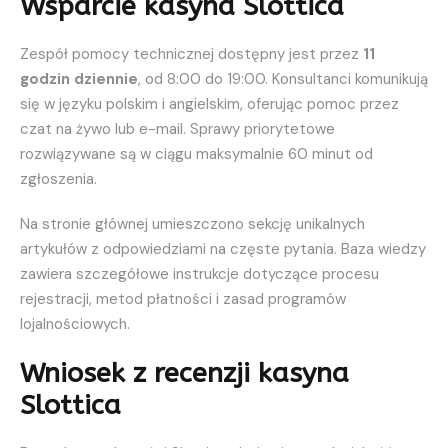
Wsparcie kasyna Slottica
Zespół pomocy technicznej dostępny jest przez
11
godzin dziennie
, od 8:00 do 19:00. Konsultanci komunikują
się w języku polskim i angielskim, oferując pomoc przez
czat na żywo lub e-mail. Sprawy priorytetowe
rozwiązywane są w ciągu maksymalnie 60 minut od
zgłoszenia.
Na stronie głównej umieszczono sekcję unikalnych
artykułów z odpowiedziami na częste pytania. Baza wiedzy
zawiera szczegółowe instrukcje dotyczące procesu
rejestracji, metod płatności i zasad programów
lojalnościowych.
Wniosek z recenzji kasyna
Slottica