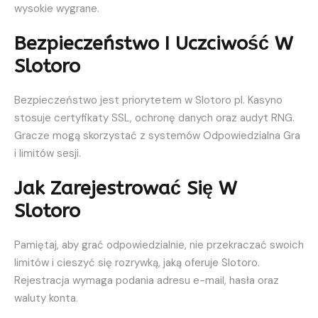
wysokie wygrane.
Bezpieczeństwo I Uczciwość W
Slotoro
Bezpieczeństwo jest priorytetem w Slotoro pl. Kasyno
stosuje certyfikaty SSL, ochronę danych oraz audyt RNG.
Gracze mogą skorzystać z systemów Odpowiedzialna Gra
i limitów sesji.
Jak Zarejestrować Się W
Slotoro
Pamiętaj, aby grać odpowiedzialnie, nie przekraczać swoich
limitów i cieszyć się rozrywką, jaką oferuje Slotoro.
Rejestracja wymaga podania adresu e-mail, hasła oraz
waluty konta.