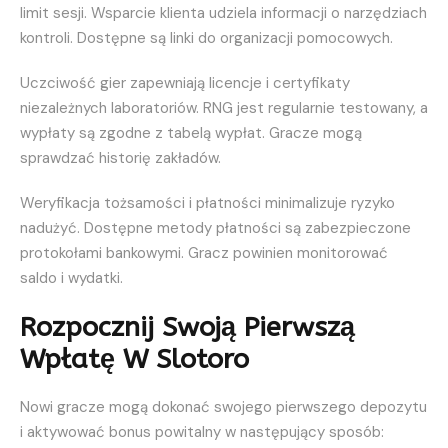
limit sesji. Wsparcie klienta udziela informacji o narzędziach
kontroli. Dostępne są linki do organizacji pomocowych.
Uczciwość gier zapewniają licencje i certyfikaty
niezależnych laboratoriów. RNG jest regularnie testowany, a
wypłaty są zgodne z tabelą wypłat. Gracze mogą
sprawdzać historię zakładów.
Weryfikacja tożsamości i płatności minimalizuje ryzyko
nadużyć. Dostępne metody płatności są zabezpieczone
protokołami bankowymi. Gracz powinien monitorować
saldo i wydatki.
Rozpocznij Swoją Pierwszą
Wpłatę W Slotoro
Nowi gracze mogą dokonać swojego pierwszego depozytu
i aktywować bonus powitalny w następujący sposób: