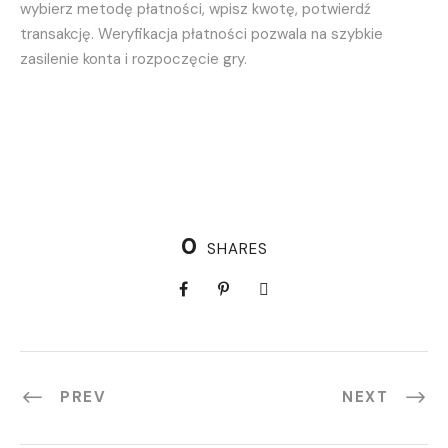
wybierz metodę płatności, wpisz kwotę, potwierdź
transakcję. Weryfikacja płatności pozwala na szybkie
zasilenie konta i rozpoczęcie gry.
0
SHARES
PREV
NEXT