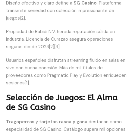
Diseño efectivo y claro define a
SG Casino
. Plataforma
transmite seriedad con colección impresionante de
juegos[2].
Propiedad de Rabidi N.V. hereda reputación sólida en
industria. Licencia de Curazao asegura operaciones
seguras desde 2023[2][3].
Usuarios españoles disfrutan streaming fluido en salas en
vivo con buena conexión. Más de mil títulos de
proveedores como Pragmatic Play y Evolution enriquecen
sesiones[1].
Selección de Juegos: El Alma
de SG Casino
Tragaperras
y
tarjetas rasca y gana
destacan como
especialidad de SG Casino. Catálogo supera mil opciones