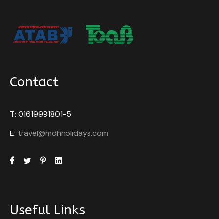
Contact
T: 01619991801-5
E:
travel@mdhholidays.com
Useful Links