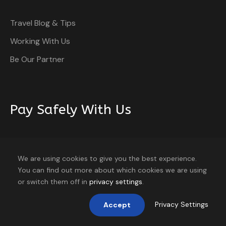
Travel Blog & Tips
Working With Us
Be Our Partner
Pay Safely With Us
The payment is encrypted and transmitted securely
with an SSL protocol.
We are using cookies to give you the best experience.
You can find out more about which cookies we are using
or switch them off in
privacy settings
.
Privacy Settings
Accept
Home
About
Blog
Contact
Copyright © 2024 MDH Holidays. All Rights Reserved.