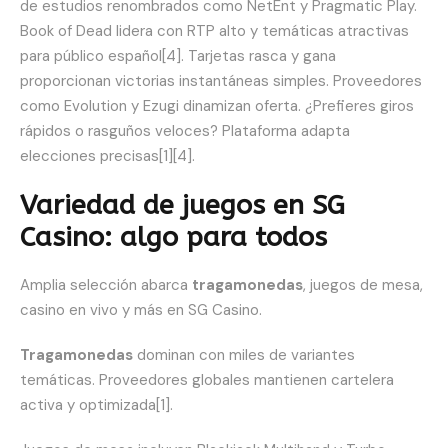
de estudios renombrados como NetEnt y Pragmatic Play.
Book of Dead lidera con RTP alto y temáticas atractivas
para público español[4]. Tarjetas rasca y gana
proporcionan victorias instantáneas simples. Proveedores
como Evolution y Ezugi dinamizan oferta. ¿Prefieres giros
rápidos o rasguños veloces? Plataforma adapta
elecciones precisas[1][4].
Variedad de juegos en SG
Casino: algo para todos
Amplia selección abarca
tragamonedas
, juegos de mesa,
casino en vivo y más en SG Casino.
Tragamonedas
dominan con miles de variantes
temáticas. Proveedores globales mantienen cartelera
activa y optimizada[1].