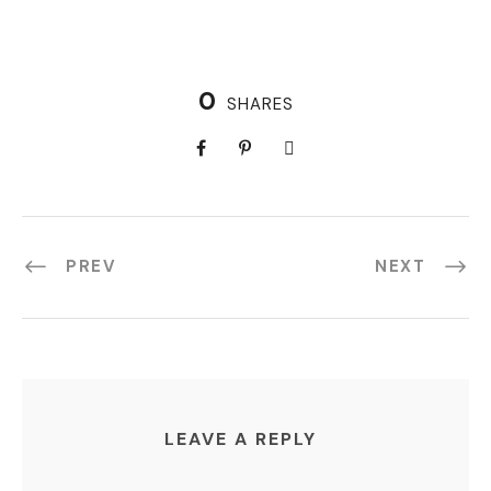
0
SHARES
PREV
NEXT
LEAVE A REPLY