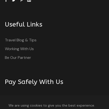
Useful Links
Travel Blog & Tips
Working With Us
Be Our Partner
Pay Safely With Us
The payment is encrypted and transmitted securely
with an SSL protocol.
We are using cookies to give you the best experience.