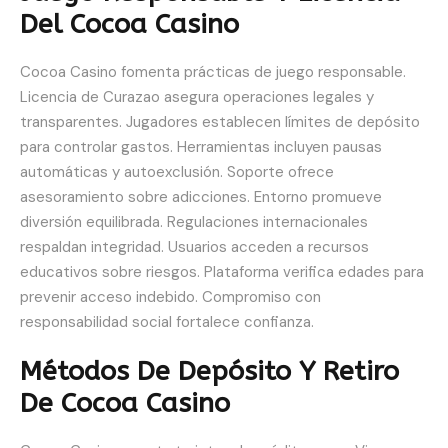
Del Cocoa Casino
Cocoa Casino fomenta prácticas de juego responsable.
Licencia de Curazao asegura operaciones legales y
transparentes. Jugadores establecen límites de depósito
para controlar gastos. Herramientas incluyen pausas
automáticas y autoexclusión. Soporte ofrece
asesoramiento sobre adicciones. Entorno promueve
diversión equilibrada. Regulaciones internacionales
respaldan integridad. Usuarios acceden a recursos
educativos sobre riesgos. Plataforma verifica edades para
prevenir acceso indebido. Compromiso con
responsabilidad social fortalece confianza.
Métodos De Depósito Y Retiro
De Cocoa Casino