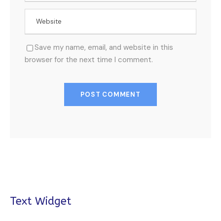
Save my name, email, and website in this
browser for the next time I comment.
Text Widget