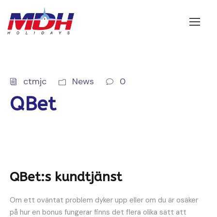
Login
ctmjc
News
0
QBet
QBet:s kundtjänst
Om ett oväntat problem dyker upp eller om du är osäker
på hur en bonus fungerar finns det flera olika sätt att