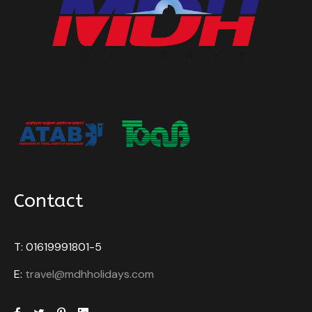
Contact
T: 01619991801-5
E:
travel@mdhholidays.com