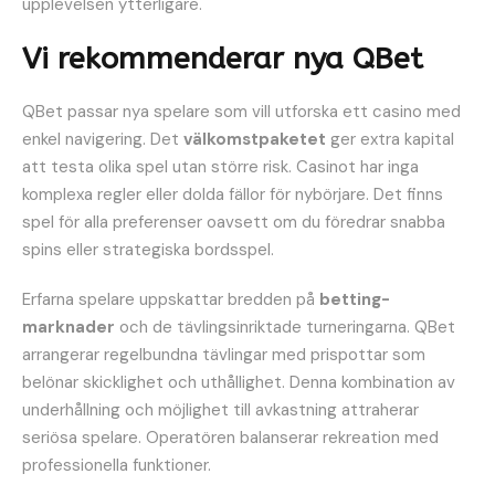
upplevelsen ytterligare.
Vi rekommenderar nya QBet
QBet passar nya spelare som vill utforska ett casino med
enkel navigering. Det
välkomstpaketet
ger extra kapital
att testa olika spel utan större risk. Casinot har inga
komplexa regler eller dolda fällor för nybörjare. Det finns
spel för alla preferenser oavsett om du föredrar snabba
spins eller strategiska bordsspel.
Erfarna spelare uppskattar bredden på
betting-
marknader
och de tävlingsinriktade turneringarna. QBet
arrangerar regelbundna tävlingar med prispottar som
belönar skicklighet och uthållighet. Denna kombination av
underhållning och möjlighet till avkastning attraherar
seriösa spelare. Operatören balanserar rekreation med
professionella funktioner.