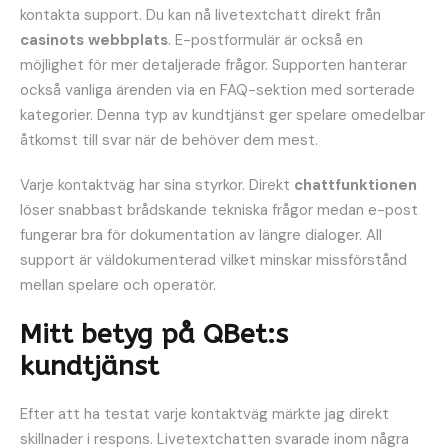
kontakta support. Du kan nå livetextchatt direkt från
casinots webbplats
. E-postformulär är också en
möjlighet för mer detaljerade frågor. Supporten hanterar
också vanliga ärenden via en FAQ-sektion med sorterade
kategorier. Denna typ av kundtjänst ger spelare omedelbar
åtkomst till svar när de behöver dem mest.
Varje kontaktväg har sina styrkor. Direkt
chattfunktionen
löser snabbast brådskande tekniska frågor medan e-post
fungerar bra för dokumentation av längre dialoger. All
support är väldokumenterad vilket minskar missförstånd
mellan spelare och operatör.
Mitt betyg på QBet:s
kundtjänst
Efter att ha testat varje kontaktväg märkte jag direkt
skillnader i respons. Livetextchatten svarade inom några