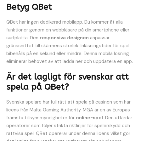
Betyg QBet
QBet har ingen dedikerad mobilapp. Du kommer åt alla
funktioner genom en webbläsare på din smartphone eller
surfplatta. Den
responsiva designen
anpassar
gränssnittet till skärmens storlek. Inläsningstider för spel
bibehålls på en sekund eller mindre. Denna mobila lösning
eliminerar behovet av att ladda ner och uppdatera en app.
Är det lagligt för svenskar att
spela på QBet?
Svenska spelare har full rätt att spela på casinon som har
licens från Malta Gaming Authority. MGA är en av Europas
främsta tillsynsmyndigheter för
online-spel
. Den utfärdar
operatörer som följer strikta riktlinjer för spelerskydd och
rättvisa spel. QBet opererar under denna licens vilket gör