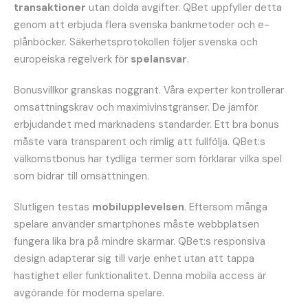
transaktioner
utan dolda avgifter. QBet uppfyller detta
genom att erbjuda flera svenska bankmetoder och e-
plånböcker. Säkerhetsprotokollen följer svenska och
europeiska regelverk för
spelansvar
.
Bonusvillkor granskas noggrant. Våra experter kontrollerar
omsättningskrav och maximivinstgränser. De jämför
erbjudandet med marknadens standarder. Ett bra bonus
måste vara transparent och rimlig att fullfölja. QBet:s
välkomstbonus har tydliga termer som förklarar vilka spel
som bidrar till omsättningen.
Slutligen testas
mobilupplevelsen
. Eftersom många
spelare använder smartphones måste webbplatsen
fungera lika bra på mindre skärmar. QBet:s responsiva
design adapterar sig till varje enhet utan att tappa
hastighet eller funktionalitet. Denna mobila access är
avgörande för moderna spelare.