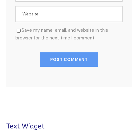
Save my name, email, and website in this
browser for the next time I comment.
Text Widget