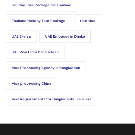
Holiday Tour Package for Thailand
Thailand Holiday Tour Package
tour visa
UAE E-visa
UAE Embassy in Dhaka
UAE Visa From Bangladesh
Visa Processing Agency in Bangladesh
Visa processing China
Visa Requirements for Bangladeshi Travelers