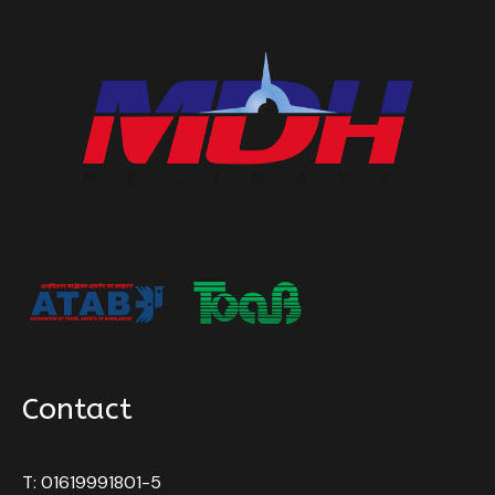
Contact
T: 01619991801-5