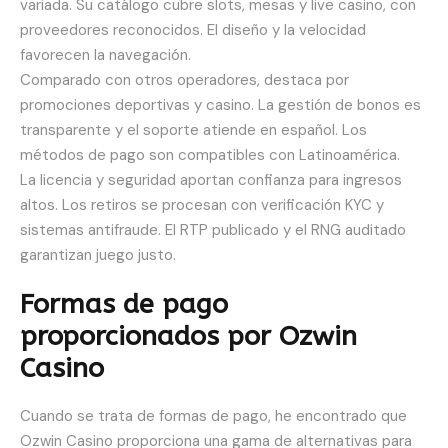
variada. Su catálogo cubre slots, mesas y live casino, con
proveedores reconocidos. El diseño y la velocidad
favorecen la navegación.
Comparado con otros operadores, destaca por
promociones deportivas y casino. La gestión de bonos es
transparente y el soporte atiende en español. Los
métodos de pago son compatibles con Latinoamérica.
La licencia y seguridad aportan confianza para ingresos
altos. Los retiros se procesan con verificación KYC y
sistemas antifraude. El RTP publicado y el RNG auditado
garantizan juego justo.
Formas de pago
proporcionados por Ozwin
Casino
Cuando se trata de formas de pago, he encontrado que
Ozwin Casino proporciona una gama de alternativas para