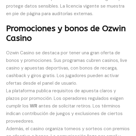
protege datos sensibles. La licencia vigente se muestra
en pie de página para auditorías externas.
Promociones y bonos de Ozwin
Casino
Ozwin Casino se destaca por tener una gran oferta de
bonos y promociones. Sus programas cubren casinos, live
casino y apuestas deportivas, con bonos de recarga,
cashback y giros gratis. Los jugadores pueden activar
ofertas desde el panel de usuario.
La plataforma publica requisitos de apuesta claros y
plazos por promoción. Los operadores regulados exigen
cumplir los
WR
antes de solicitar retiros. Los términos
indican contribución de juegos y exclusiones de ciertos
proveedores.
Además, el casino organiza torneos y sorteos con premios