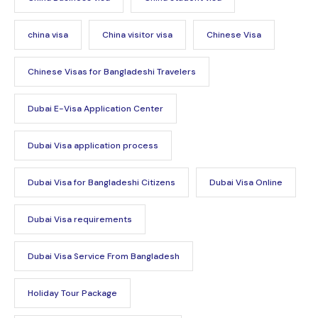
china visa
China visitor visa
Chinese Visa
Chinese Visas for Bangladeshi Travelers
Dubai E-Visa Application Center
Dubai Visa application process
Dubai Visa for Bangladeshi Citizens
Dubai Visa Online
Dubai Visa requirements
Dubai Visa Service From Bangladesh
Holiday Tour Package