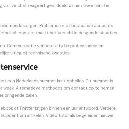
 via live chat reageert gemiddeld binnen twee minuten
voorkomende zorgen. Problemen met bestaande accounts
efonisch contact maakt het verschil in dringende situaties.
en. Communicatie verloopt altijd in professionele en
lijke uitleg bij technische kwesties.
tenservice
 met een Nederlands nummer kunt opbellen. Dit nummer is
er week. Alternatieve methodes om contact op te nemen
der dringende zaken.
cebook of Twitter krijgen binnen een uur antwoord.
Verdere
 hulpcentrum artikelen. Video tutorials begeleiden nieuwe