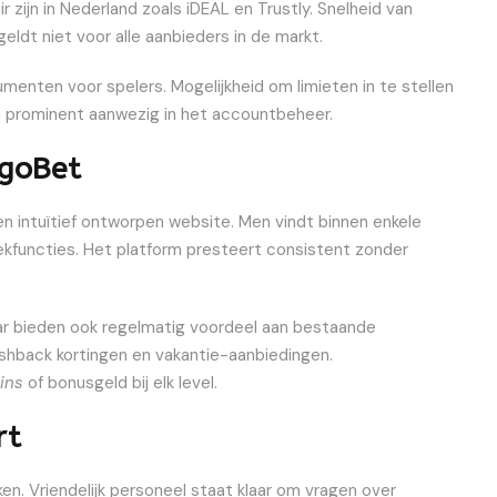
r zijn in Nederland zoals iDEAL en Trustly. Snelheid van
geldt niet voor alle aanbieders in de markt.
umenten voor spelers. Mogelijkheid om limieten in te stellen
ijn prominent aanwezig in het accountbeheer.
IgoBet
en intuïtief ontworpen website. Men vindt binnen enkele
ekfuncties. Het platform presteert consistent zonder
aar bieden ook regelmatig voordeel aan bestaande
ashback kortingen en vakantie-aanbiedingen.
ins
of bonusgeld bij elk level.
rt
en. Vriendelijk personeel staat klaar om vragen over