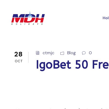
Hol
28
ctmjc
Blog
0
IgoBet 50 Fre
OCT