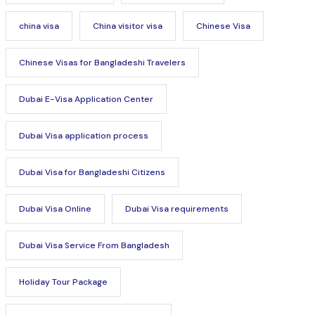
china visa
China visitor visa
Chinese Visa
Chinese Visas for Bangladeshi Travelers
Dubai E-Visa Application Center
Dubai Visa application process
Dubai Visa for Bangladeshi Citizens
Dubai Visa Online
Dubai Visa requirements
Dubai Visa Service From Bangladesh
Holiday Tour Package