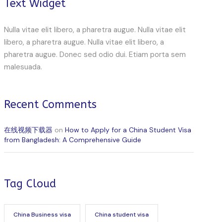
Text Widget
Nulla vitae elit libero, a pharetra augue. Nulla vitae elit
libero, a pharetra augue. Nulla vitae elit libero, a
pharetra augue. Donec sed odio dui. Etiam porta sem
malesuada.
Recent Comments
在线视频下载器
on
How to Apply for a China Student Visa
from Bangladesh: A Comprehensive Guide
Tag Cloud
China Business visa
China student visa