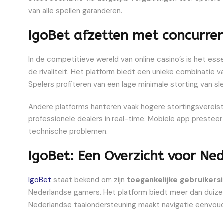
van alle spellen garanderen.
IgoBet afzetten met concurre
In de competitieve wereld van online casino’s is het ess
de rivaliteit. Het platform biedt een unieke combinatie 
Spelers profiteren van een lage minimale storting van 
Andere platforms hanteren vaak hogere stortingsvereis
professionele dealers in real-time. Mobiele app presteer
technische problemen.
IgoBet: Een Overzicht voor Ne
IgoBet
staat bekend om zijn
toegankelijke gebruikers
Nederlandse gamers. Het platform biedt meer dan duiz
Nederlandse taalondersteuning maakt navigatie eenvoudi