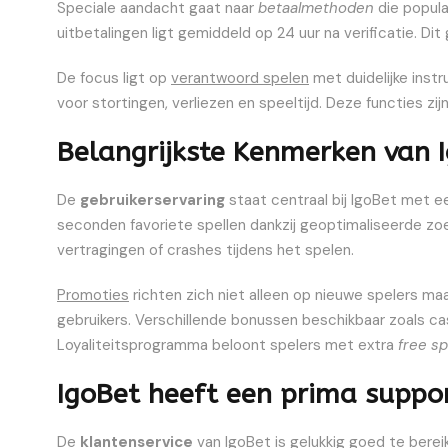
Speciale aandacht gaat naar
betaalmethoden
die populai
uitbetalingen ligt gemiddeld op 24 uur na verificatie. Dit 
De focus ligt op
verantwoord spelen
met duidelijke instr
voor stortingen, verliezen en speeltijd. Deze functies z
Belangrijkste Kenmerken van 
De
gebruikerservaring
staat centraal bij IgoBet met e
seconden favoriete spellen dankzij geoptimaliseerde zo
vertragingen of crashes tijdens het spelen.
Promoties
richten zich niet alleen op nieuwe spelers m
gebruikers. Verschillende bonussen beschikbaar zoals c
Loyaliteitsprogramma beloont spelers met extra
free sp
IgoBet heeft een prima suppo
De
klantenservice
van IgoBet is gelukkig goed te bereik