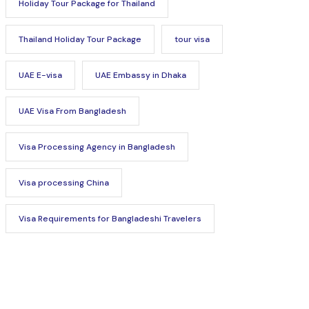
Holiday Tour Package for Thailand
Thailand Holiday Tour Package
tour visa
UAE E-visa
UAE Embassy in Dhaka
UAE Visa From Bangladesh
Visa Processing Agency in Bangladesh
Visa processing China
Visa Requirements for Bangladeshi Travelers