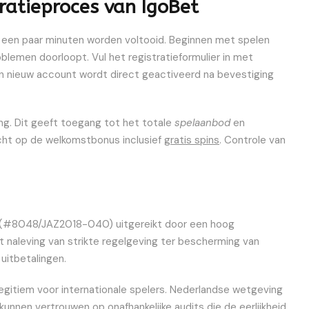
tratieproces van IgoBet
in een paar minuten worden voltooid. Beginnen met spelen
blemen doorloopt. Vul het registratieformulier in met
en nieuw account wordt direct geactiveerd na bevestiging
ng. Dit geeft toegang tot het totale
spelaanbod
en
cht op de welkomstbonus inclusief
gratis spins
. Controle van
(#8048/JAZ2018-040) uitgereikt door een hoog
 naleving van strikte regelgeving ter bescherming van
 uitbetalingen.
legitiem voor internationale spelers. Nederlandse wetgeving
kunnen vertrouwen op onafhankelijke audits die de eerlijkheid