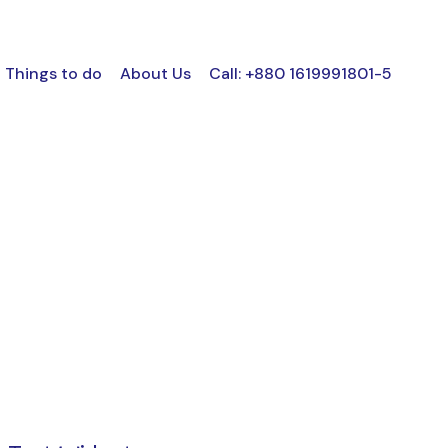
Things to do
About Us
Call: +880 1619991801-5