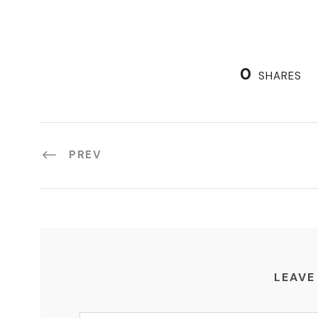
0
SHARES
PREV
LEAVE