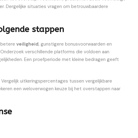
er. Dergelijke situaties vragen om betrouwbaardere
olgende stappen
n betere
veiligheid
, gunstigere bonusvoorwaarden en
. Onderzoek verschillende platforms die voldoen aan
elijkheden. Een proefperiode met kleine bedragen geeft
Vergelijk uitkeringspercentages tussen vergelijkbare
ekeren een weloverwogen keuze bij het overstappen naar
nse