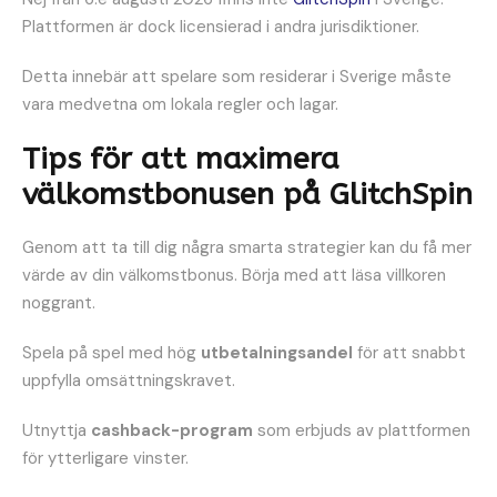
Plattformen är dock licensierad i andra jurisdiktioner.
Detta innebär att spelare som residerar i Sverige måste
vara medvetna om lokala regler och lagar.
Tips för att maximera
välkomstbonusen på GlitchSpin
Genom att ta till dig några smarta strategier kan du få mer
värde av din välkomstbonus. Börja med att läsa villkoren
noggrant.
Spela på spel med hög
utbetalningsandel
för att snabbt
uppfylla omsättningskravet.
Utnyttja
cashback-program
som erbjuds av plattformen
för ytterligare vinster.