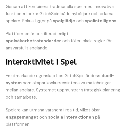
Genom att kombinera traditionella spel med innovativa
funktioner lockar GlitchSpin både nybörjare och erfarna
spelare. Fokus ligger på
spelglädje
och
spelintelligens
.
Plattformen är certifierad enligt
spelsäkerhetsstandarder
och följer lokala regler för
ansvarsfullt spelande.
Interaktivitet i Spel
En utmärkande egenskap hos GlitchSpin är dess
duell-
system
som skapar konkurrensintensiva matchningar
mellan spelare. Systemet uppmuntrar strategisk planering
och samarbete.
Spelare kan utmana varandra i realtid, vilket ökar
engagemanget
och
sociala interaktionen
på
plattformen.