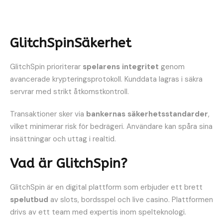
GlitchSpinSäkerhet
GlitchSpin prioriterar
spelarens integritet
genom
avancerade krypteringsprotokoll. Kunddata lagras i säkra
servrar med strikt åtkomstkontroll.
Transaktioner sker via
bankernas säkerhetsstandarder
,
vilket minimerar risk för bedrägeri. Användare kan spåra sina
insättningar och uttag i realtid.
Vad är GlitchSpin?
GlitchSpin är en digital plattform som erbjuder ett brett
spelutbud
av slots, bordsspel och live casino. Plattformen
drivs av ett team med expertis inom spelteknologi.