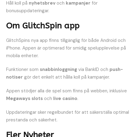
Håll koll på
nyhetsbrev
och
kampanjer
för
bonusuppdateringar.
Om GlitchSpin app
GlitchSpins nya app finns tillgänglig för både Android och
iPhone. Appen är optimerad för smidig spelupplevelse på
mobila enheter.
Funktioner som
snabbinloggning
via BankID och
push-
notiser
gör det enkelt att hålla koll på kampanjer.
Appen stödjer alla de spel som finns på webben, inklusive
Megaways slots
och
live casino
.
Uppdateringar sker regelbundet för att säkerställa optimal
prestanda och säkerhet.
Fler Nyheter