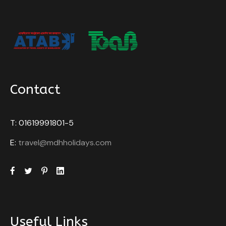
Contact
T: 01619991801-5
E:
travel@mdhholidays.com
Useful Links