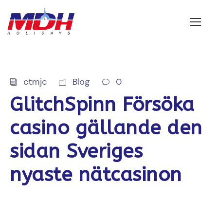
Login
ctmjc
Blog
0
GlitchSpinn Försöka
casino gällande den
sidan Sveriges
nyaste nätcasinon