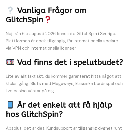
Vanliga Frågor om
GlitchSpin
Nej från 6:e augusti 2026 finns inte GlitchSpin i Sverige.
Plattformen är dock tillgänglig för internationella spelare
via VPN och internationella licenser.
Vad finns det i spelutbudet?
Lite av allt faktiskt, du kommer garanterat hitta något att
klicka igång. Slots med Megaways, klassiska bordsspel och
live casino väntar på dig.
Är det enkelt att få hjälp
hos GlitchSpin?
Absolut, det är det. Kundsupport är tillgänglig dygnet runt