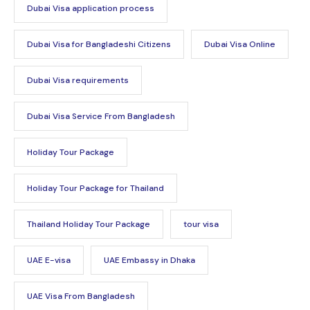
Dubai Visa application process
Dubai Visa for Bangladeshi Citizens
Dubai Visa Online
Dubai Visa requirements
Dubai Visa Service From Bangladesh
Holiday Tour Package
Holiday Tour Package for Thailand
Thailand Holiday Tour Package
tour visa
UAE E-visa
UAE Embassy in Dhaka
UAE Visa From Bangladesh