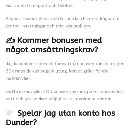
via livechatt, e-post och telefon.
Supportteamet är välutbildat och kan hantera frågor om
konton, insättningar och tekniska problem.
✍️ Kommer bonusen med
något omsättningskrav?
Ja, du behöver spela för (omsätta) bonusen + insättningen
30x innan du kan begära uttag. Kravet gäller för alla
insatsnivåer.
Detta säkerställer att bonusen används på ett ansvarsfullt
sätt och ger spelare möjlighet att maximera vinsten.
Spelar jag utan konto hos
Dunder?