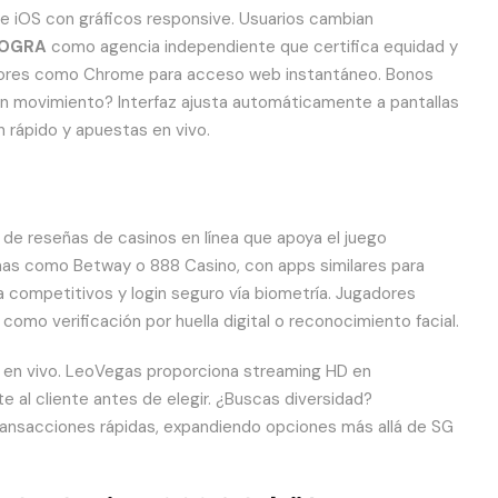
 e iOS con gráficos responsive. Usuarios cambian
OGRA
como agencia independiente que certifica equidad y
adores como Chrome para acceso web instantáneo. Bonos
 en movimiento? Interfaz ajusta automáticamente a pantallas
rápido y apuestas en vivo.
e reseñas de casinos en línea que apoya el juego
rmas como Betway o 888 Casino, con apps similares para
 competitivos y login seguro vía biometría. Jugadores
como verificación por huella digital o reconocimiento facial.
 en vivo. LeoVegas proporciona streaming HD en
te al cliente antes de elegir. ¿Buscas diversidad?
ransacciones rápidas, expandiendo opciones más allá de SG