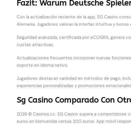
Fazit: Warum Deutsche Spiele
Con la actualización reciente de la app, SG Casino conso
Alemania. Jugadores valoran la interfaz intuitiva y bono
Seguridad avanzada, certificada por eCOGRA, genera co
cuotas atractivas.
Actualizaciones frecuentes incorporan nuevas funciones
soporte en idioma nativo.
Jugadores destacan variedad en métodos de pago, inclu
experiencias personalizadas y promociones estacional
Sg Casino Comparado Con Otr
2026 © Casinos.cc. SG Casino supera a competidores c
euros en bienvenida versus 200 euros. App móvil respond