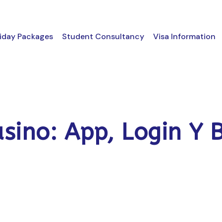
iday Packages
Student Consultancy
Visa Information
sino: App, Login Y 