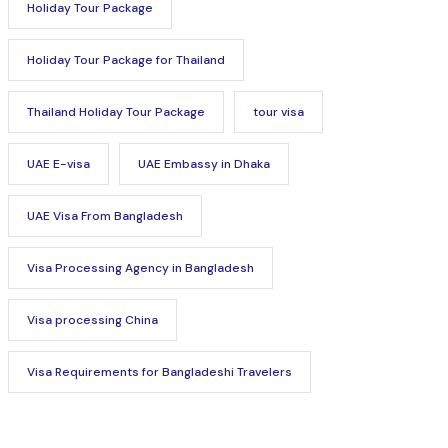
Holiday Tour Package
Holiday Tour Package for Thailand
Thailand Holiday Tour Package
tour visa
UAE E-visa
UAE Embassy in Dhaka
UAE Visa From Bangladesh
Visa Processing Agency in Bangladesh
Visa processing China
Visa Requirements for Bangladeshi Travelers