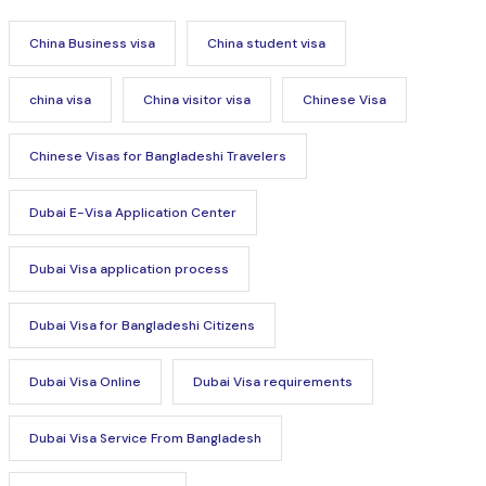
China Business visa
China student visa
china visa
China visitor visa
Chinese Visa
Chinese Visas for Bangladeshi Travelers
Dubai E-Visa Application Center
Dubai Visa application process
Dubai Visa for Bangladeshi Citizens
Dubai Visa Online
Dubai Visa requirements
Dubai Visa Service From Bangladesh