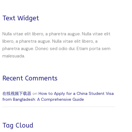
Text Widget
Nulla vitae elit libero, a pharetra augue. Nulla vitae elit
libero, a pharetra augue. Nulla vitae elit libero, a
pharetra augue. Donec sed odio dui. Etiam porta sem
malesuada.
Recent Comments
在线视频下载器
on
How to Apply for a China Student Visa
from Bangladesh: A Comprehensive Guide
Tag Cloud