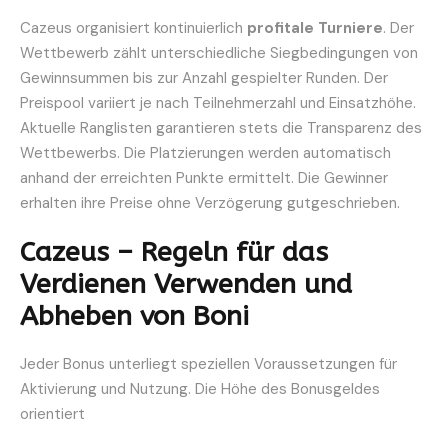
Cazeus organisiert kontinuierlich
profitale Turniere
. Der
Wettbewerb zählt unterschiedliche Siegbedingungen von
Gewinnsummen bis zur Anzahl gespielter Runden. Der
Preispool variiert je nach Teilnehmerzahl und Einsatzhöhe.
Aktuelle Ranglisten garantieren stets die Transparenz des
Wettbewerbs. Die Platzierungen werden automatisch
anhand der erreichten Punkte ermittelt. Die Gewinner
erhalten ihre Preise ohne Verzögerung gutgeschrieben.
Cazeus – Regeln für das
Verdienen Verwenden und
Abheben von Boni
Jeder Bonus unterliegt speziellen Voraussetzungen für
Aktivierung und Nutzung. Die Höhe des Bonusgeldes
orientiert