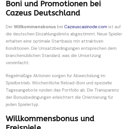
Boni und Promotionen bei
Cazeus Deutschland
Der
Willkommensbonus
bei
Cazeuscasinode.com
ist auf
die deutschen Einzahlungslimits abgestimmt. Neue Spieler
erhalten eine optimale Startbasis mit attraktiven
Konditionen. Die Umsatzbedingungen entsprechen dem
branchenüblichen Standard, was die Umsetzung
vereinfacht.
Regelmäßige Aktionen sorgen für Abwechslung im
Spielbetrieb. Wöchentliche Reload-Boni und spezielle
Tagesangebote runden das Portfolio ab. Die Transparenz
der Bonusbedingungen erleichtert die Orientierung für
jeden Spielertyp.
Willkommensbonus und
Freispiele