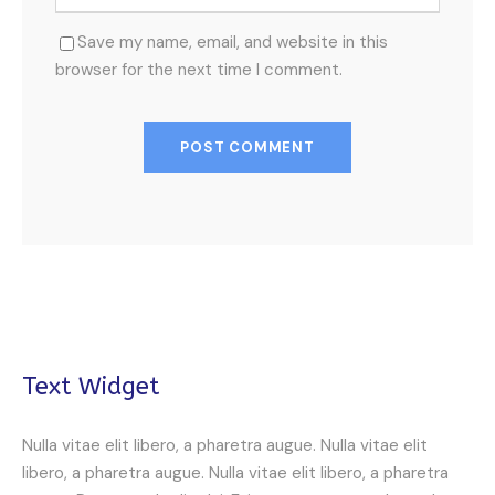
Save my name, email, and website in this
browser for the next time I comment.
Text Widget
Nulla vitae elit libero, a pharetra augue. Nulla vitae elit
libero, a pharetra augue. Nulla vitae elit libero, a pharetra