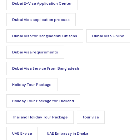
Dubai E-Visa Application Center
Dubai Visa application process
Dubai Visa for Bangladeshi Citizens
Dubai Visa Online
Dubai Visa requirements
Dubai Visa Service From Bangladesh
Holiday Tour Package
Holiday Tour Package for Thailand
Thailand Holiday Tour Package
tour visa
UAE E-visa
UAE Embassy in Dhaka