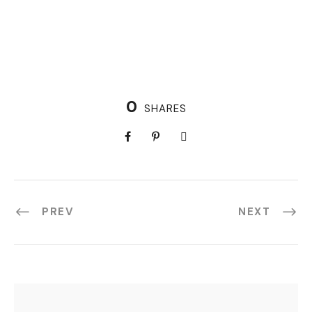
0
SHARES
PREV
NEXT