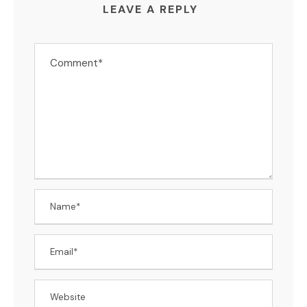
LEAVE A REPLY