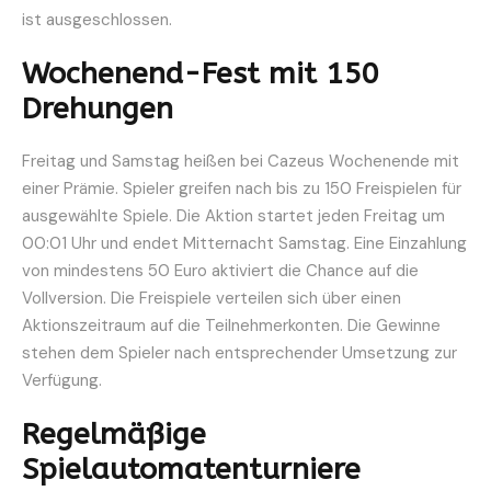
ist ausgeschlossen.
Wochenend-Fest mit 150
Drehungen
Freitag und Samstag heißen bei Cazeus Wochenende mit
einer Prämie. Spieler greifen nach bis zu 150 Freispielen für
ausgewählte Spiele. Die Aktion startet jeden Freitag um
00:01 Uhr und endet Mitternacht Samstag. Eine Einzahlung
von mindestens 50 Euro aktiviert die Chance auf die
Vollversion. Die Freispiele verteilen sich über einen
Aktionszeitraum auf die Teilnehmerkonten. Die Gewinne
stehen dem Spieler nach entsprechender Umsetzung zur
Verfügung.
Regelmäßige
Spielautomatenturniere