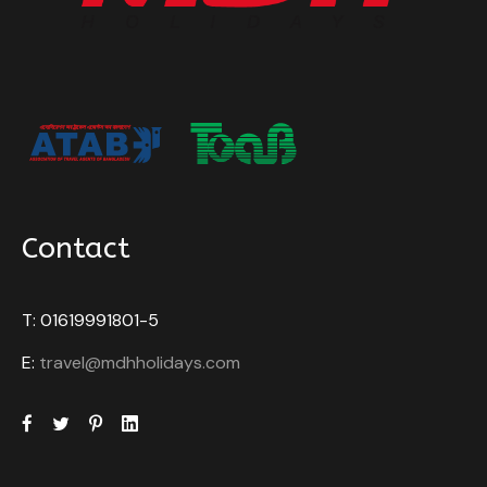
Contact
T: 01619991801-5
E:
travel@mdhholidays.com