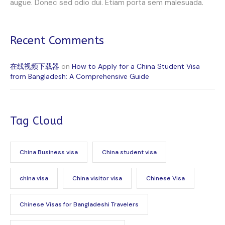
augue. Donec sed odio dui. Etiam porta sem malesuada.
Recent Comments
在线视频下载器
on
How to Apply for a China Student Visa
from Bangladesh: A Comprehensive Guide
Tag Cloud
China Business visa
China student visa
china visa
China visitor visa
Chinese Visa
Chinese Visas for Bangladeshi Travelers