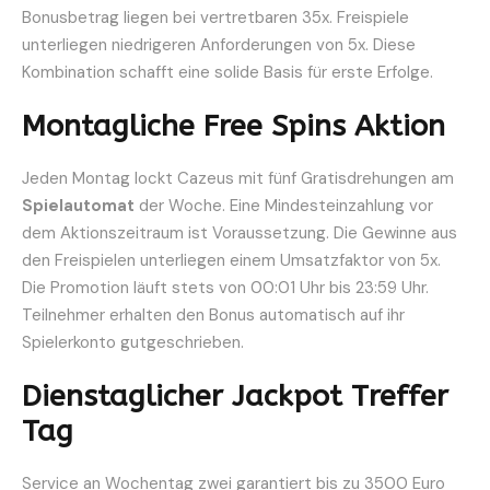
Bonusbetrag liegen bei vertretbaren 35x. Freispiele
unterliegen niedrigeren Anforderungen von 5x. Diese
Kombination schafft eine solide Basis für erste Erfolge.
Montagliche Free Spins Aktion
Jeden Montag lockt Cazeus mit fünf Gratisdrehungen am
Spielautomat
der Woche. Eine Mindesteinzahlung vor
dem Aktionszeitraum ist Voraussetzung. Die Gewinne aus
den Freispielen unterliegen einem Umsatzfaktor von 5x.
Die Promotion läuft stets von 00:01 Uhr bis 23:59 Uhr.
Teilnehmer erhalten den Bonus automatisch auf ihr
Spielerkonto gutgeschrieben.
Dienstaglicher Jackpot Treffer
Tag
Service an Wochentag zwei garantiert bis zu 3500 Euro