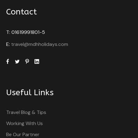
Contact
T: 01619991801-5
E:
travel@mdhholidays.com
Useful Links
Travel Blog & Tips
Working With Us
Be Our Partner