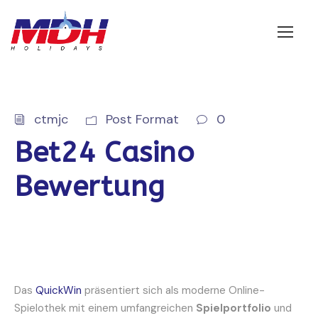
Login
ctmjc
Post Format
0
Bet24 Casino
Bewertung
Das
QuickWin
präsentiert sich als moderne Online-
Spielothek mit einem umfangreichen
Spielportfolio
und