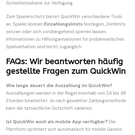
Sicherheitsebene zur Verfügung.
Zum Spielerschutz bietet QuickWin verschiedene Tools
an. Spieler können
Einzahlungslimits
festlegen, Zeitlimits
setzen oder sich vorübergehend sperren lassen.
Informationen zu Hilfsorganisationen für problematisches
Spielverhalten sind leicht zugänglich.
FAQs: Wir beantworten häufig
gestellte Fragen zum QuickWin
Wie lange dauert die Auszahlung im QuickWin?
Auszahlungen werden in der Regel innerhalb von 24 bis 48
Stunden bearbeitet. Je nach gewählter Zahlungsmethode
kann die tatsächliche Gutschrift variieren.
Ist QuickWin auch als mobile App verfügbar?
Die
Plattform optimiert sich automatisch für mobile Geräte.