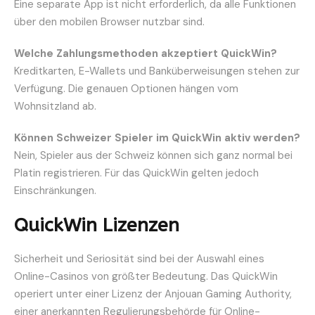
Eine separate App ist nicht erforderlich, da alle Funktionen
über den mobilen Browser nutzbar sind.
Welche Zahlungsmethoden akzeptiert QuickWin?
Kreditkarten, E-Wallets und Banküberweisungen stehen zur
Verfügung. Die genauen Optionen hängen vom
Wohnsitzland ab.
Können Schweizer Spieler im QuickWin aktiv werden?
Nein, Spieler aus der Schweiz können sich ganz normal bei
Platin registrieren. Für das QuickWin gelten jedoch
Einschränkungen.
QuickWin Lizenzen
Sicherheit und Seriosität sind bei der Auswahl eines
Online-Casinos von größter Bedeutung. Das QuickWin
operiert unter einer Lizenz der Anjouan Gaming Authority,
einer anerkannten Regulierungsbehörde für Online-