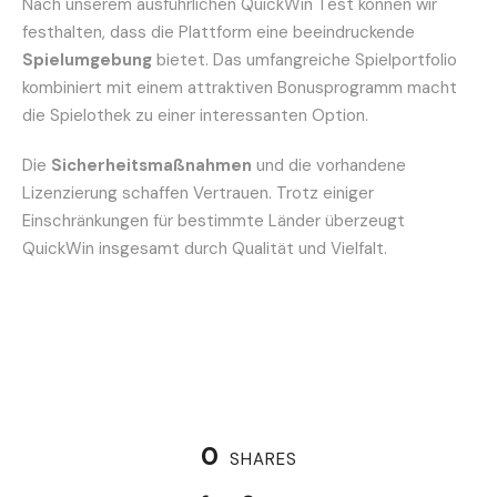
Nach unserem ausführlichen QuickWin Test können wir
festhalten, dass die Plattform eine beeindruckende
Spielumgebung
bietet. Das umfangreiche Spielportfolio
kombiniert mit einem attraktiven Bonusprogramm macht
die Spielothek zu einer interessanten Option.
Die
Sicherheitsmaßnahmen
und die vorhandene
Lizenzierung schaffen Vertrauen. Trotz einiger
Einschränkungen für bestimmte Länder überzeugt
QuickWin insgesamt durch Qualität und Vielfalt.
0
SHARES