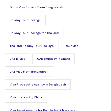
Dubai Visa Service From Bangladesh
Holiday Tour Package
Holiday Tour Package for Thailand
Thailand Holiday Tour Package
tour visa
UAE E-visa
UAE Embassy in Dhaka
UAE Visa From Bangladesh
Visa Processing Agency in Bangladesh
Visa processing China
Visa Requirements for Bangladeshi Travelers