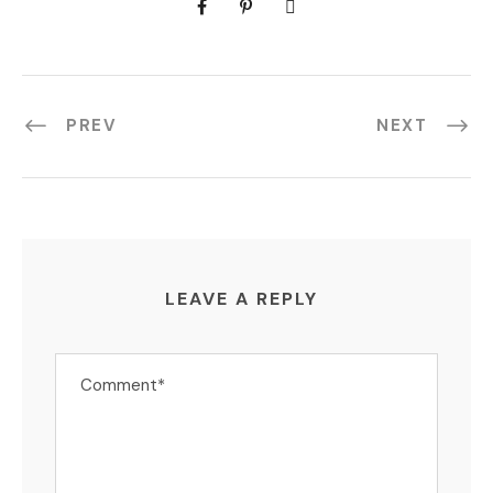
PREV
NEXT
LEAVE A REPLY