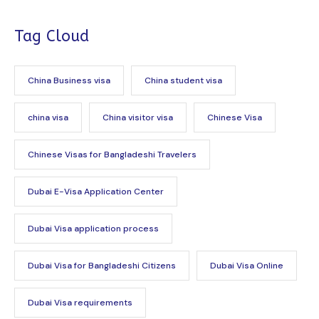
Tag Cloud
China Business visa
China student visa
china visa
China visitor visa
Chinese Visa
Chinese Visas for Bangladeshi Travelers
Dubai E-Visa Application Center
Dubai Visa application process
Dubai Visa for Bangladeshi Citizens
Dubai Visa Online
Dubai Visa requirements