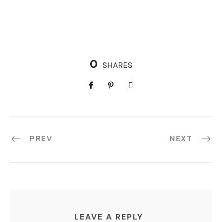
0
SHARES
PREV
NEXT
LEAVE A REPLY