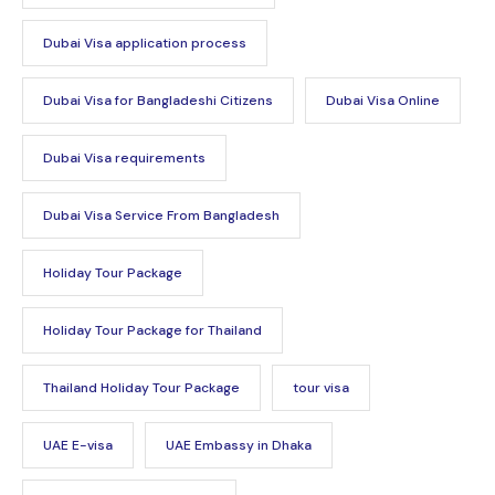
Dubai Visa application process
Dubai Visa for Bangladeshi Citizens
Dubai Visa Online
Dubai Visa requirements
Dubai Visa Service From Bangladesh
Holiday Tour Package
Holiday Tour Package for Thailand
Thailand Holiday Tour Package
tour visa
UAE E-visa
UAE Embassy in Dhaka